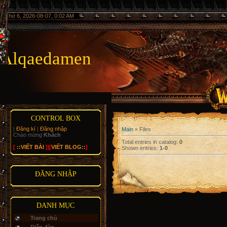
Thứ 6, 2026-08-07, 0:02 AM
Alqaedamen
CONTROL BOX
|
Đăng kí
|
Đăng nhập
Main
»
Files
Chào mừng
Khách
Total entries in catalog
:
0
[
::VIẾT BÀI
]|[
VIẾT BLOG::
]
Shown entries
:
1-0
ĐĂNG NHẬP
DANH MỤC
Trang chủ