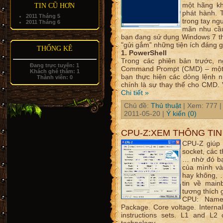
một hãng kh
TIN CŨ HƠN
phát hành. 
2011 Tháng 5
trong tay ng
2011 Tháng 6
mãn nhu cầu
bạn đang sử dụng Windows 7 thì
"gửi gắm” những tiện ích đáng 
THỐNG KÊ
1. PowerShell
Trong các phiên bản trước, 
Đang trực tuyến:
1
Command Prompt (CMD) – một 
Khách ghé thăm:
1
bạn thực hiện các dòng lệnh 
Thành viên:
0
chính là sự thay thế cho CMD
Chi tiết »
Chủ đề:
Thủ thuật
| Xem: 777 |
2011-05-20
|
Ý kiến (0)
CPU-Z:XEM THÔNG TIN
CPU-Z giúp 
socket, các 
… nhờ đó bạn
của mình và
hay không, 
tin về main
tương thích 
CPU: Name 
Package. Core voltage. Internal
instructions sets. L1 and L2 