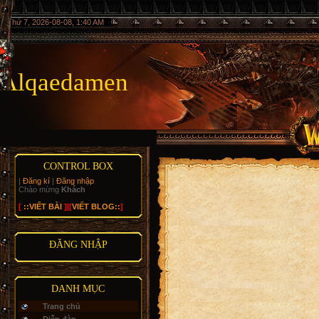
Thứ 7, 2026-08-08, 1:40 AM
Alqaedamen
CONTROL BOX
|
Đăng kí
|
Đăng nhập
Chào mừng
Khách
[
::VIẾT BÀI
]|[
VIẾT BLOG::
]
ĐĂNG NHẬP
DANH MỤC
Trang chủ