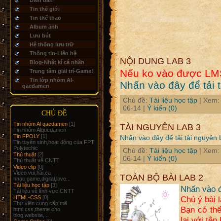
Diễn đàn
Tin thế giới
Tin thể thao
Album ảnh
Lưu bút
Hệ thống lưu trữ
Thông tin-Liên hệ
NỘI DUNG LAB 3
Blog-Nhật kí cá nhân
Nếu ko vào được LMS c
Trung tâm giải trí-Game!
Tin lớp nhóm Al-
Nhấn vào đây để tải t
qaedamen
Chủ đề:
Tài liệu học tập
| Xem:
06-14
|
Ý kiến (0)
CHỦ ĐỀ
Tin nhóm Al qaedamen
[1]
TÀI NGUYÊN LAB 3
Tin nhóm Alquedamen
Tin FPOLY
[1]
Nhấn vào đây để tải tài nguyên
Tin tuyển sinh,hoạt động của FPT
Polytechic
Chủ đề:
Tài liệu học tập
| Xem:
Thủ thuật
[2]
06-14
|
Ý kiến (0)
Thủ thuật về CNTT
Video clip
[0]
Video vui,hài,ca
TOÀN BỘ BÀI LAB 2
nhạc,game,digital,love...
Tài liệu học tập
[3]
Nhấn vào đ
Tài liệu về lĩnh vực CNTT
HTML-CSS
[0]
Chú ý bài 
Thư viện cung cấp mã
Bạn có thể
html,css,theme cho
blog,website,...
lại với tên