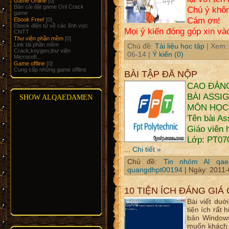
Game Online
[0]
Bản cài đặt game Onl Crack
Chú ý khôn
game
Cám ơn!
Ebook Free!
[0]
Ebook điện tử về các lĩnh vực
Mọi ý kiến đóng góp xin vào
CNTT
Thư viện phần mềm
[0]
Link tải phần mềm
Chủ đề:
Tài liệu học tập
| Xem:
Crack,keygen,thư viện
06-14
|
Ý kiến (0)
Microsoft...
Game offline
[0]
Cung cấp những game offline
BÀI TẬP ĐÃ NỘP
CAO ĐẲN
BÀI ASSI
SHOW ALQAEDAMEN
MÔN HỌC: 
Tên bài A
Giáo viên 
Lớp: PT07
...
Chi tiết »
Chủ đề:
Tin nhóm Al qa
quangdhpt00194
| Ngày:
2011-
10 TIỆN ÍCH ĐÁNG GIÁ
Bài viết du
tiện ích rất
bản Windows
muốn khách 