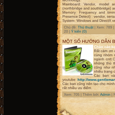
technology.
Mainboard: Vendor, model a
(northbridge and southbridge) a
Memory: Frequency and timing
Presence Detect) : vendor, seria
System: Windows and DirectX v
Chủ đề:
Thủ thuật
| Xem: 789 |
20
|
Ý kiến (0)
MỘT SỐ HƯỚNG DẪN B
Chào các b
Rất cám ơn c
cùng nhóm m
ngành cntt.
những thủ t
cũng như nh
nhiều trang c
Các bạn và
youtube:
http://www.gentleman
Các bạn cũng nên tạo cho mình
rất nhiều ưu điểm.
Xem: 705 | Thêm bởi:
Admin
| 