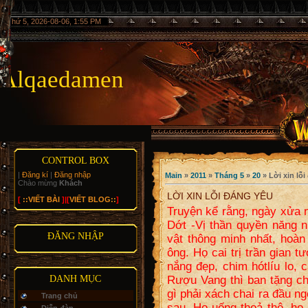
Thứ 5, 2026-08-06, 1:55 PM
Alqaedamen
CONTROL BOX
|
Đăng kí
|
Đăng nhập
Main
»
2011
»
Tháng 5
»
20
» Lời xin lỗ
Chào mừng
Khách
LỜI XIN LỖI ĐÁNG YÊU
[
::VIẾT BÀI
]|[
VIẾT BLOG::
]
Truyện kể rằng, ngày xửa n
Dớt -Vị thần quyền năng n
ĐĂNG NHẬP
vật thông minh nhất, hoàn
ông. Họ cai trị trần gian 
nắng đẹp, chim hótlíu lo, 
DANH MỤC
Rượu Vang thì ban tặng ch
gì phải xách chai ra đầu 
Trang chủ
sau. Họ uống thoả thê, họ 