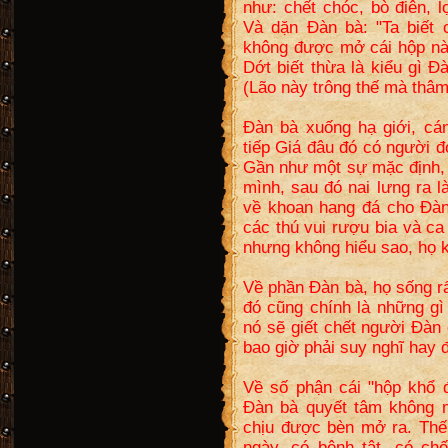
như: chết chóc, bò điên, 
Và dặn Đàn bà: "Ta biết 
không được mở cái hộp này
Dớt biết thừa là kiểu gì 
(Lão này trông thế mà thâm 
Đàn bà xuống hạ giới, cá
tiếp Giá đâu đó có người đợ
Gần như một sự mặc định, 
mình, sau đó nai lưng ra 
về khoan hang đá cho Đàn
các thú vui rượu bia và ca
nhưng không hiểu sao, họ 
Về phần Đàn bà, họ sống r
đó cũng chính là những g
nó sẽ giết chết người Đàn
bao giờ phải suy nghĩ hay 
Về số phận cái "hộp khổ 
Đàn bà quyết tâm không 
chịu được bèn mở ra. Thế 
ngày, có bệnh tật, có ch