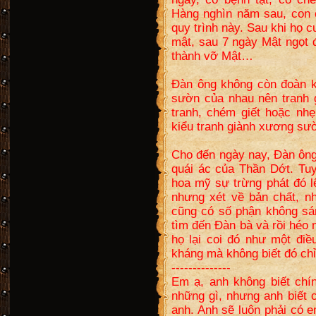
Hàng nghìn năm sau, con 
quy trình này. Sau khi họ 
mật, sau 7 ngày Mật ngọt 
thành vỡ Mật…
Đàn ông không còn đoàn 
sườn của nhau nên tranh 
tranh, chém giết hoặc nh
kiểu tranh giành xương sư
Cho đến ngày nay, Đàn ông
quái ác của Thần Dớt. Tuy
hoa mỹ sự trừng phát đó l
nhưng xét về bản chất, 
cũng có số phận không sá
tìm đến Đàn bà và rồi héo
họ lại coi đó như một đi
kháng mà không biết đó chỉ
--------------
Em ạ, anh không biết chí
những gì, nhưng anh biết 
anh. Anh sẽ luôn phải có 