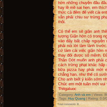
hờn những chuyện đâu đâu
hay lề mề sai hẹn, em thíc
thức cả đêm để viết cái en
vẫn phải chịu sự trừng p
thôi.
Có thể em sẽ giận anh th
lượng Giận hờn có trong n
vào đấy bất chấp nguyên 
phải nói lời làm lành trước
cứ làm cái việc giận hờn 
thay đổi được số mệnh. Đằ
Thần Dớt muốn anh phải c
cách trừng phạt khác hấp 
bữa pizza hay phải mời 
chẳng hạn, như thế có sư
Cho anh biết ý kiến sớm nh
Chúc em một tuần mới vui 
Thitgaluoc
Category
:
Anh và em
|
Views
: 8
Tags
:
Huy Quang
|
Rating
:
0.0
/
Total comments
:
0