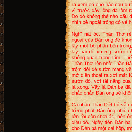
ra xem có chỗ nào cấu đượ
vì trước đây, ông đã làm 
Do đó không thể nào cấu đ
nhìn bề ngoài trông có vẻ h
Nghĩ nát óc, Thần Thợ rè
ngoài của Đàn ông để khôn
lấy một bộ phận bên trong,
lấy hai dẻ xương sườn c
không quan trọng lắm. Thế
Thần Thợ rèn nhờ Thần Bả
trộm đôi dẻ sườn mang về
mở điện thoại ra xơi mất 
sườn đó, với tài năng của
là xong. Vậy là Đàn bà đã
chắc chắn Đàn ông sẽ khôn
Cá nhân Thần Dớt thì vẫn 
trừng phạt Đàn ông nhiều 
lớn rồi còn chơi ác, nên 
điều đó. Ngày tiễn Đàn bà
cho Đàn bà một cái hộp, t