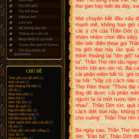
Diễn đàn
thư gan hay loét dạ dày, suố
Tin thế giới
Tin thể thao
Album ảnh
Mọi chuyện bắt đầu xấu đ
Lưu bút
mạnh mẽ, không bao giờ ch
Hệ thống lưu trữ
các ý chỉ của Thần Dớt (c
Thông tin-Liên hệ
nhăm nhăm chơi đểu sếp).
Blog-Nhật kí cá nhân
liền bốc điện thoại gọi Th
Trung tâm giải trí-Game!
hạ giới dạo này láo quá, 
Tin lớp nhóm Al-
qaedamen
thỉnh thoảng lại "lên gối”
ta”. Thần Thợ rèn tâu ngay:
trước hồi em rèn nó, đại c
CHỦ ĐỀ
cài phần mềm bất tử, giờ 
Tình yêu và nỗi nhớ
[4]
lại hỏi: "Vậy có cách nào
Anh và em
[2]
Thợ Rèn thưa: "Thưa đại 
Một thoáng Hà Nội
[0]
Về tôi
[1]
ông đã được cài phần mềm
Mùa hoa sữa
[1]
Mùa Hạ
[0]
người lạ là mời rượu làm 
Anh Yêu Em
[0]
nhau”. Thần Dớt tức quá 
Món ăn quê
[0]
Người miền bắc
[0]
cách diệt bọn này, không 
Người miền trung
[0]
cho vuông”. Thần Thợ rèn s
Hà Nội trong tôi
[0]
Định nghĩa tình yêu của tôi
[0]
Về em
[0]
Ba ngày sau, Thần Thợ rèn
Công việc và cuộc sống
[2]
Góc tối
[0]
tên: "Đàn bà”, Thần Dớt đ
Đời sinh viên
[1]