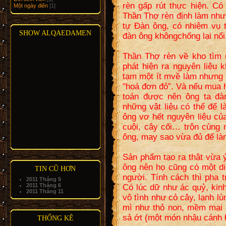
rèn gấp rút thực hiện. C
Một ngày điên
[1]
Thần Thợ rèn định làm như
tự Đàn ông, có nhiệm vụ 
SHOW ALQAEDAMEN
đàn ông khôngchống lại nổi
Thần Thợ rèn về kho tìm 
phát hiện ra nguyên liệu 
tạm một ít mvề làm nhưng r
"hoá đơn đỏ”. Và nếu mua 
toán được nên ông ta đà
những vật liệu có thể để 
ông vơ hết nguyên liệu củ
cuội, cây cối… trộn cùng 
ông, may sao vừa đủ để là
Sản phẩm tạo ra thật vừa 
ông nên họ cũng có một d
TIN CŨ HƠN
người. Tính cách thì pha 
2011 Tháng 5
2011 Tháng 6
Có lúc dữ như ác quỷ, kin
2011 Tháng 11
vô tình như cỏ cây, lạnh lù
mì như thỏ non, mềm mại
sả ớt (một món nhậu cánh Đ
THỐNG KÊ