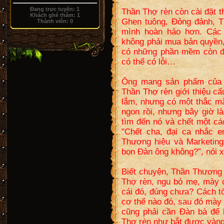
Đang trực tuyến:
1
Thần Thợ rèn còn cài đặt 
Khách ghé thăm:
1
Ghen tuông, Đỏng đảnh, 
Thành viên:
0
mình hoàn hảo hơn. Các
không phải mua bản quyền, 
có những phần mềm còn đa
có thể có lỗi…
Ông mang sản phẩm của m
Thần Thợ rèn giới thiệu c
lắm, nhưng có một thắc mắ
ngon rồi, nhưng bây giờ l
tìm đến nó và chết một cá
"Chết cha, đại ca nhắc 
Thương hiệu và Marketin
bọn Đàn ông không?”, nói xo
Biết chuyện, Thần Thương 
Thợ rèn, ngu bỏ mẹ, mày c
cái đó, đúng chưa? Cách t
cơ thể nào đó, sau đó mày 
cũng phải cần Đàn bà để 
Thợ rèn như bắt được vàng