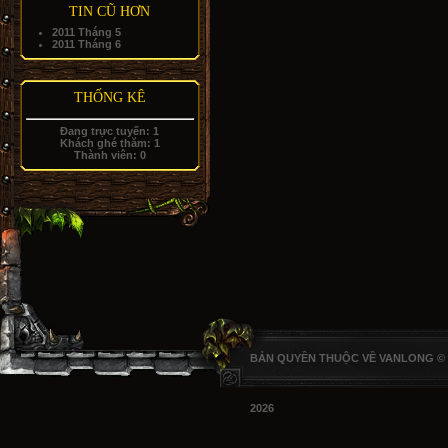
TIN CŨ HƠN
2011 Tháng 5
2011 Tháng 6
THỐNG KÊ
Đang trực tuyến:
1
Khách ghé thăm:
1
Thành viên:
0
BẢN QUYỀN THUỘC VỀ VANLONG ©
2026