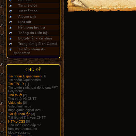
Diễn đàn
Tin thế giới
Tin thể thao
Album ảnh
Lưu bút
Hệ thống lưu trữ
Thông tin-Liên hệ
Blog-Nhật kí cá nhân
Trung tâm giải trí-Game!
Tin lớp nhóm Al-
qaedamen
CHỦ ĐỀ
Tin nhóm Al qaedamen
[1]
Tin nhóm Alquedamen
Tin FPOLY
[1]
Tin tuyển sinh,hoạt động của FPT
Polytechic
Thủ thuật
[2]
Thủ thuật về CNTT
Video clip
[0]
Video vui,hài,ca
nhạc,game,digital,love...
Tài liệu học tập
[3]
Tài liệu về lĩnh vực CNTT
HTML-CSS
[0]
Thư viện cung cấp mã
html,css,theme cho
blog,website,...