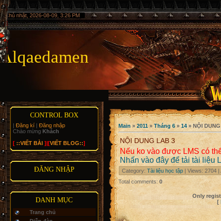
Chủ nhật, 2026-08-09, 3:26 PM
Alqaedamen
CONTROL BOX
|
Đăng kí
|
Đăng nhập
Main
»
2011
»
Tháng 6
»
14
» NỘI DUNG
Chào mừng
Khách
NỘI DUNG LAB 3
[
::VIẾT BÀI
]|[
VIẾT BLOG::
]
Nếu ko vào được LMS có thể t
Nhấn vào đây để tải tài liệu
ĐĂNG NHẬP
Category
:
Tài liệu học tập
|
Views
: 2704 |
Total comments
:
0
Only regis
DANH MỤC
[
Trang chủ