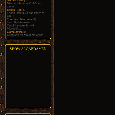
Game Online
[0]
Bản cài đặt game Onl Crack
game
Ebook Free!
[0]
Ebook điện tử về các lĩnh vực
CNTT
Thư viện phần mềm
[0]
Link tải phần mềm
Crack,keygen,thư viện
Microsoft...
Game offline
[0]
Cung cấp những game offline
SHOW ALQAEDAMEN