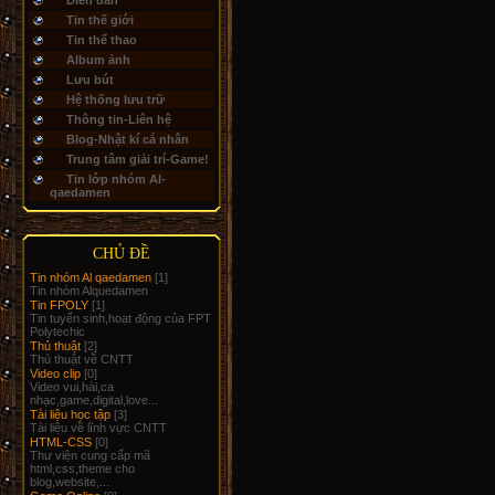
Diễn đàn
Tin thế giới
Tin thể thao
Album ảnh
Lưu bút
Hệ thống lưu trữ
Thông tin-Liên hệ
Blog-Nhật kí cá nhân
Trung tâm giải trí-Game!
Tin lớp nhóm Al-
qaedamen
CHỦ ĐỀ
Tin nhóm Al qaedamen
[1]
Tin nhóm Alquedamen
Tin FPOLY
[1]
Tin tuyển sinh,hoạt động của FPT
Polytechic
Thủ thuật
[2]
Thủ thuật về CNTT
Video clip
[0]
Video vui,hài,ca
nhạc,game,digital,love...
Tài liệu học tập
[3]
Tài liệu về lĩnh vực CNTT
HTML-CSS
[0]
Thư viện cung cấp mã
html,css,theme cho
blog,website,...