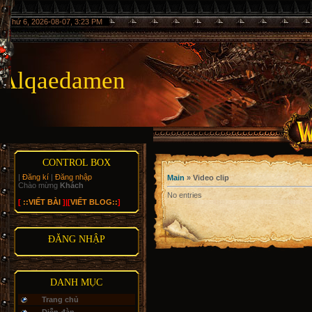
Thứ 6, 2026-08-07, 3:23 PM
Alqaedamen
CONTROL BOX
|
Đăng kí
|
Đăng nhập
Main
»
Video clip
Chào mừng
Khách
No entries
[
::VIẾT BÀI
]|[
VIẾT BLOG::
]
ĐĂNG NHẬP
DANH MỤC
Trang chủ