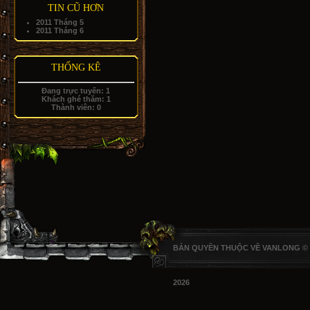
TIN CŨ HƠN
2011 Tháng 5
2011 Tháng 6
THỐNG KÊ
Đang trực tuyến:
1
Khách ghé thăm:
1
Thành viên:
0
BẢN QUYỀN THUỘC VỀ VANLONG ©
2026