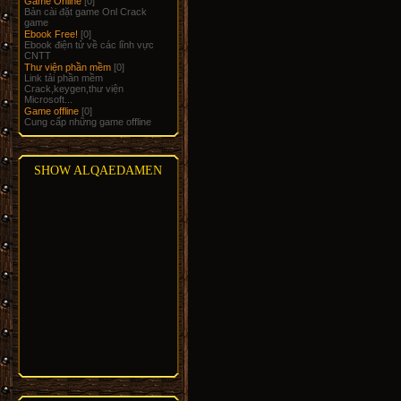
Game Online
[0]
Bản cài đặt game Onl Crack
game
Ebook Free!
[0]
Ebook điện tử về các lĩnh vực
CNTT
Thư viện phần mềm
[0]
Link tải phần mềm
Crack,keygen,thư viện
Microsoft...
Game offline
[0]
Cung cấp những game offline
SHOW ALQAEDAMEN